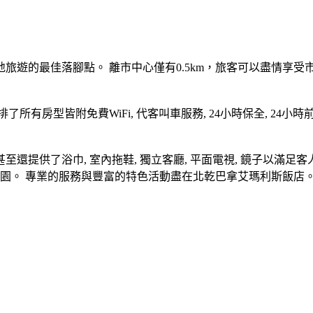
旅遊的最佳落腳點。 離市中心僅有0.5km，旅客可以盡情享受
有房型皆附免費WiFi, 代客叫車服務, 24小時保全, 24
還提供了浴巾, 室內拖鞋, 獨立客廳, 平面電視, 鏡子以滿足
花園。 專業的服務與豐富的特色活動盡在北乾巴拿艾瑪利斯飯店