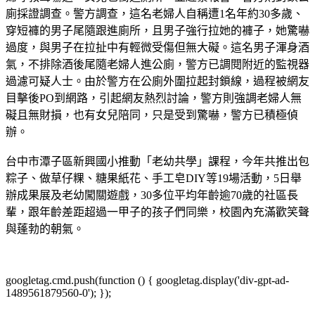
廁採證調查。警方調查，這名老婦人自稱遭1名年約30多歲、
穿短褲的男子尾隨跟進廁所，且男子強行拉她的褲子，她驚嚇
過度，與男子在拉扯中有輕微受傷但無大礙。這名男子渾身酒
氣，不排除酒後尾隨老婦人進公廁，警方已調閱附近的監視器
過濾可疑人士。由於警方在公廁外圍拉起封鎖線，過程被網友
目擊後PO到網路，引起網友熱烈討論，警方則強調老婦人無
礙且無財損，也有女兒陪同，只是受到驚嚇，警方已積極偵
辦。
台中市潭子區新興國小推動「老幼共學」課程，今年共推出包
粽子、做草仔粿、糖果紙花、手工皂DIY等19場活動，5日舉
辦成果展及老幼闖關遊戲，30多位平均年齡逾70歲的社區長
輩，跟年齡差距超過一甲子的孩子們同樂，校園內充滿歡笑聲
與蓬勃的朝氣。
googletag.cmd.push(function () { googletag.display('div-gpt-ad-
1489561879560-0'); });