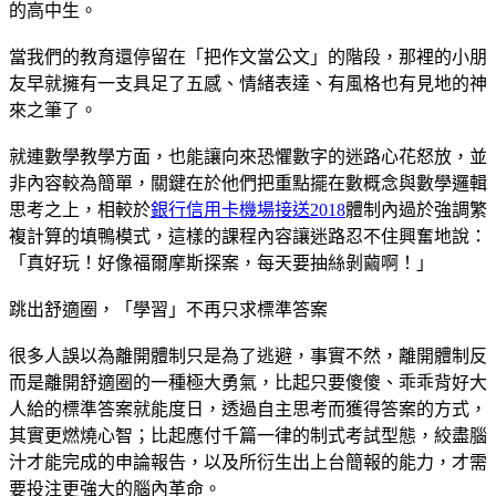
的高中生。
當我們的教育還停留在「把作文當公文」的階段，那裡的小朋
友早就擁有一支具足了五感、情緒表達、有風格也有見地的神
來之筆了。
就連數學教學方面，也能讓向來恐懼數字的迷路心花怒放，並
非內容較為簡單，關鍵在於他們把重點擺在數概念與數學邏輯
思考之上，相較於
銀行信用卡機場接送2018
體制內過於強調繁
複計算的填鴨模式，這樣的課程內容讓迷路忍不住興奮地說：
「真好玩！好像福爾摩斯探案，每天要抽絲剝繭啊！」
跳出舒適圈，「學習」不再只求標準答案
很多人誤以為離開體制只是為了逃避，事實不然，離開體制反
而是離開舒適圈的一種極大勇氣，比起只要傻傻、乖乖背好大
人給的標準答案就能度日，透過自主思考而獲得答案的方式，
其實更燃燒心智；比起應付千篇一律的制式考試型態，絞盡腦
汁才能完成的申論報告，以及所衍生出上台簡報的能力，才需
要投注更強大的腦內革命。