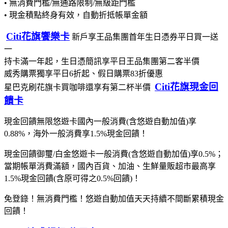
• 無消費門檻/無通路限制/無級距門檻
• 現金積點終身有效，自動折抵帳單金額
Citi花旗饗樂卡
新戶享王品集團首年生日憑券平日買一送
一
持卡滿一年起，生日憑簡訊享平日王品集團第二客半價
威秀購票獨享平日6折起、假日購票83折優惠
Citi花旗現金回
星巴克刷花旗卡買咖啡還享有第二杯半價
饋卡
現金回饋無限悠遊卡國內一般消費(含悠遊自動加值)享
0.88%，海外一般消費享1.5%現金回饋！
現金回饋御璽/白金悠遊卡一般消費(含悠遊自動加值)享0.5%；
當期帳單消費滿額，國內百貨、加油、生鮮量販超市最高享
1.5%現金回饋(含原可得之0.5%回饋)！
免登錄！無消費門檻！悠遊自動加值天天持續不間斷累積現金
回饋！