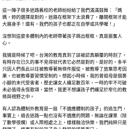
這一陣子很多迷路舊校的老師紛紛給了我們滿滿鼓舞：「媽
媽，妳的選擇是對的，迷路在框架下太浪費了，離開框架才能
大展身手！還有，我們的孩子也都正在自學或共學喔！」
沒想到這麼多體制內的老師帶著孩子跳出框框，真是振奮人
心。
我猜是時候了吧，台灣的教育真到了該被認真顛覆的時刻了，
有時存在已久的事不見得就代表它必然是對的、是好的，多半
只因人們長此以往被教導著無條件服從，被教導了放棄思考因
果，也被教導要習慣受制約。想起小時候，我的曾祖母是個裹
小腳的末代受害者，歷史讓女人纏足數百年，一時的牢不可破
未必值得永恆歌頌，當然，我更不想讓孩子們纏足於窄化的教
條與視野之中。
有人認為體制外教育是一扇「不適應體制的孩子」的逃生門，
事實上，過去迷路一點也沒有不適應的問題，無論在課業（除
了數學很爛）或人際相處之上，樣樣融洽快樂，我們純粹只是