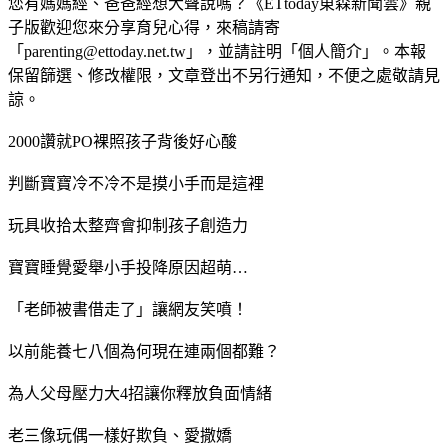
您有媽媽經、爸爸經想大聲說嗎？《ETtoday東森新聞雲》親
子版歡迎您來分享育兒心得，來稿請寄
「parenting@ettoday.net.tw」，並請註明「個人簡介」。本報
保留篩選、修改權限，文章登出不另行通知，不便之處敬請見
諒。
2000讚就PO裸照孩子背後好心酸
判斷寶寶冷不冷不是摸小手而是這裡
玩具收拾太整齊會抑制孩子創造力
寶寶睡覺愛舉小手投降原因超萌…
「老師被書借走了」讓網友笑噴！
以前能養七八個為何現在連兩個都難？
為人父母壓力大4招讓你釋放負面情緒
老三像玩偶一樣好欺負、愛撒嬌