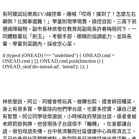
有阿嬤試玩樂高EV3線控車，邊喊「哎呀！撞到了！怎麼左右
顛倒？比開車還難！」學童則現學現賣，操控自如，三兩下就
通過障礙物。副市長林依瑩在教育局副局長許春梅陪同下，一
同體驗童玩「劍玉」，考驗手部、眼睛的協調能力，並與長
輩、學童到菜園內，採收空心菜。
if (typeof (ONEAD) !== "undefined") { ONEAD.cmd =
ONEAD.cmd || []; ONEAD.cmd.push(function () {
ONEAD_slot('div-inread-ad', 'inread'); }); }
林依瑩說，阿公、阿嬤會修玩具、做粿包粽，還會耕田種菜，
身上有很多寶，學童除向他們學台語，也要多挖寶，讓自己更
有智慧。阿公同學徐榮源說，小時候政府禁說台語，違者會被
老師罰掛狗牌，他發現孫子台語很不「輪轉」，在家都講台
語，很怕母語失傳。台中慈濟醫院社區健康中心與慈濟志工，
平日也參與社區關懷據點，昨副院長莊淑婷特地出席活動，肯