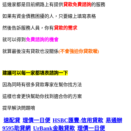
這幾家都是目前網路上有提供
貸款免費諮詢
的服務
如果有資金債務困擾的人，只要線上填寫表格
然後告訴服務人員，你有
貸款的需求
就可以得到
免費諮詢的機會
就算最後沒有貸款也沒關係
(不會強迫你貸款喔)
建議可以每一家都填表諮詢一下
因為同時有很多貸款專家在幫你找方法
這樣也會更快幫助你找到適合你的方案
提早解決問題唷
速配貸
理債一日便
HSBC匯豐-信用貸款
易通辦
9595助貸網
UrBank金融貸款
理債一日便