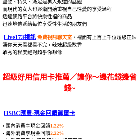
堅硬、持久、滿足是男人永遠的話題
而現代的女人也逐漸開始重視自己性愛的享受過程
透過網路平台將快樂性福的商品
迅速地傳遞給每位享受性生活的朋友們
Live173視訊
免費視訊聊天室
，裡面有上百上千位超級正妹
讓你天天看都看不完，辣妹超級敢秀
敢秀的程度絕對超乎你想像
超級好用信用卡推薦／讓你～邊花錢邊省
錢~
HSBC匯豐-現金回饋御璽卡
• 國內消費享現金回饋
1.22%
• 海外消費享現金回饋
2.22%