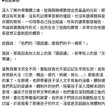
●精選書摘
深入了解共學團體之後，迷路眼睛裡散發出亮晶晶的光彩，那
裡沒有死背書，沒有死記標準答案的僵固，也沒有選擇題與是
非題的框架，一切得靠自己找出結論，所有的課業都是報告、
申論與實務操作形式，這完全合了迷路的脾胃，非常切合他擅
長發想又愛創造的體質。
迷路說：「他們的『國語課』跟我們的不一樣耶！」
我說，那是因為你之前上的是「國語課」，新學校上的是「文
學課」。
當教育層次完全不同，重點就再也不是記記生字與生詞，或背
背修辭大法（引用、轉品、借代、映襯、排比......）那般表淺
的事了。在那裡，老師帶著孩子深入文字背後的涵養，體制裡
我們死記的是課本，體制外的他們，陪著孩子深入理解宋詞的
意境，讓孩子欣賞世界文學的美好，他們重在深刻閱讀之後的
思辨，重在哲學層面的啟蒙，容許孩子們提出自我觀點並交互
討論，於是我看了那邊孩子的作文，深度甚至超越台灣體制內