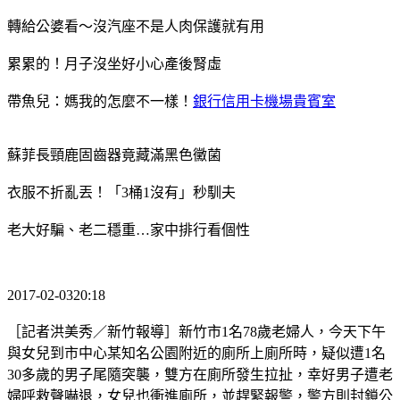
轉給公婆看～沒汽座不是人肉保護就有用
累累的！月子沒坐好小心產後腎虛
帶魚兒：媽我的怎麼不一樣！
銀行信用卡機場貴賓室
蘇菲長頸鹿固齒器竟藏滿黑色黴菌
衣服不折亂丟！「3桶1沒有」秒馴夫
老大好騙、老二穩重…家中排行看個性
2017-02-0320:18
［記者洪美秀／新竹報導］新竹市1名78歲老婦人，今天下午
與女兒到市中心某知名公園附近的廁所上廁所時，疑似遭1名
30多歲的男子尾隨突襲，雙方在廁所發生拉扯，幸好男子遭老
婦呼救聲嚇退，女兒也衝進廁所，並趕緊報警，警方則封鎖公