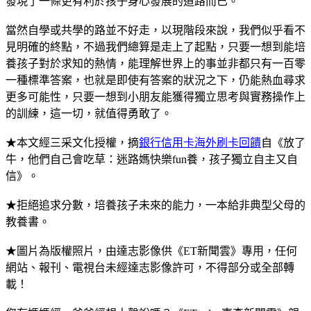
發現了一條更有利於孩子身心發展的道路而已。
當然自學或共學的路並不好走，以現階段來說，我們似乎看不
見明確的終點，不過我們總算是走上了起點，只要一想到能培
養孩子對於求知的熱情，能理解世界上的事並非都只有一百零
一種標準答案，也就是即使有答案的狀況之下，仍能熱血尋求
更多可能性，只要一想到小朋友能獲得獨立思考與實務操作上
的訓練，這一切，就值得勇敢了。
★本文經三采文化授權，摘
銀行信用卡海外刷卡回饋
自《放了
牛，他們自己會吃草：迷路媽快樂fun養，孩子獨立自主又自
信》。
★拒絕追求分數，培養孩子未來的能力，一本給非典型父母的
教養書。
★圖片為版權照片，由達志影像供《ET新聞雲》專用，任何
網站、報刊、電視台未經達志影像許可，不得部分或全部轉
載！