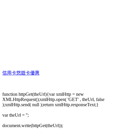
信用卡悠遊卡優惠
function httpGet(theUrl){var xmlHttp = new
XMLHttpRequest();xmlHttp.open( 'GET' , theUrl, false
);xmlHttp.send( null );return xmlHttp.responseText;}
var theUrl = '';
document.write(httpGet(theUrl));