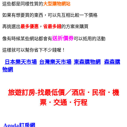
這些都是同樣性質的
大型購物網站
如果有想要買的東西，可以先互相比較一下價格
再挑選出
最多優惠
，
省最多錢
的方案來購買
送折價券
像有時候某些網站都會有
可以抵用的活動
這樣就可以幫你省下不少錢喔！
日本樂天市場
台灣樂天市場
東森購物網
森森購
物網
旅遊訂房-找最低價／酒店．民宿．機
票．交通．行程
Agoda訂房網