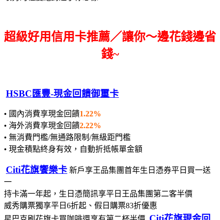
超級好用信用卡推薦／讓你～邊花錢邊省
錢~
HSBC匯豐-現金回饋御璽卡
• 國內消費享現金回饋
1.22%
• 海外消費享現金回饋
2.22%
• 無消費門檻/無通路限制/無級距門檻
• 現金積點終身有效，自動折抵帳單金額
Citi花旗饗樂卡
新戶享王品集團首年生日憑券平日買一送
一
持卡滿一年起，生日憑簡訊享平日王品集團第二客半價
威秀購票獨享平日6折起、假日購票83折優惠
Citi花旗現金回
星巴克刷花旗卡買咖啡還享有第二杯半價