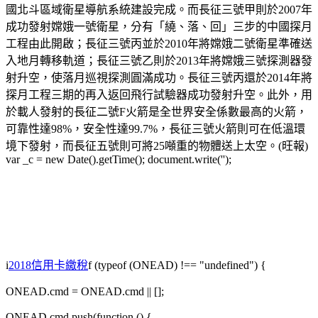
國北斗區域衛星導航系統建設完成。而長征三號甲則於2007年
成功發射嫦娥一號衛星，分有「繞、落、回」三步的中國探月
工程由此開啟；長征三號丙並於2010年將嫦娥二號衛星準確送
入地月轉移軌道；長征三號乙則於2013年將嫦娥三號探測器發
射升空，使落月巡視探測圓滿成功。長征三號丙還於2014年將
探月工程三期的再入返回飛行試驗器成功發射升空。此外，用
於載人發射的長征二號F火箭是全世界安全係數最高的火箭，
可靠性達98%，安全性達99.7%，長征三號火箭則可在低溫環
境下發射，而長征五號則可將25噸重的物體送上太空。(旺報)
var _c = new Date().getTime(); document.write('');
i
2018信用卡繳稅
f (typeof (ONEAD) !== "undefined") {
ONEAD.cmd = ONEAD.cmd || [];
ONEAD.cmd.push(function () {