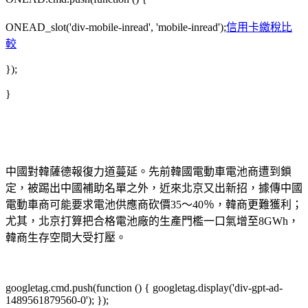
ONEAD_slot('div-mobile-inread', 'mobile-inread');
信用卡繳稅比
較
});
}
中國對韓薩德報復力道蔓延。先前韓國電動車電池商遭到鎖
定，被踢出中國補助名單之外，近來北京又出新招，據傳中國
電動車商可能要求電池供應商砍價35～40％，韓商更難獲利；
尤其，北京打算把合格電池廠的生產門檻一口氣增至8GWh，
韓商生存空間大受打壓。
googletag.cmd.push(function () { googletag.display('div-gpt-ad-
1489561879560-0'); });