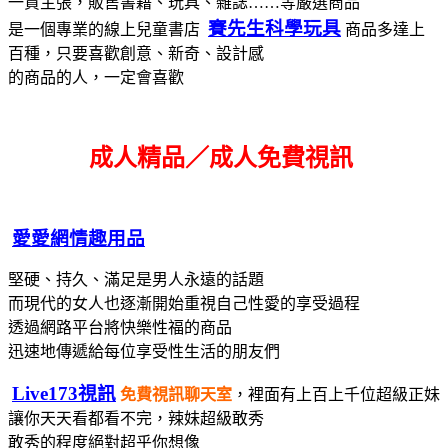
一貫主張，販售書藉、玩具、雜誌……等嚴選商品
賽先生科學玩具
是一個專業的線上兒童書店
商品多達上
百種，只要喜歡創意、新奇、設計感
的商品的人，一定會喜歡
成人精品／成人免費視訊
愛愛網情趣用品
堅硬、持久、滿足是男人永遠的話題
而現代的女人也逐漸開始重視自己性愛的享受過程
透過網路平台將快樂性福的商品
迅速地傳遞給每位享受性生活的朋友們
Live173視訊
免費視訊聊天室
，裡面有上百上千位超級正妹
讓你天天看都看不完，辣妹超級敢秀
敢秀的程度絕對超乎你想像