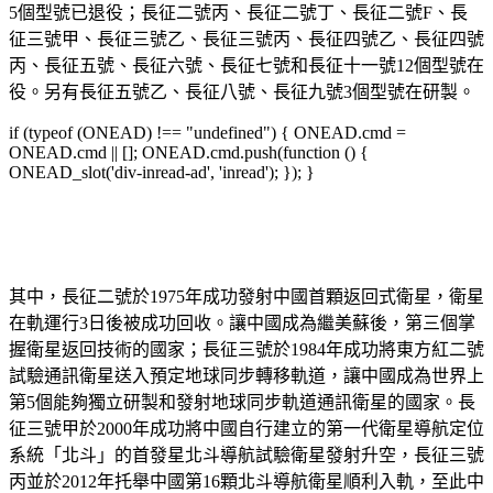
5個型號已退役；長征二號丙、長征二號丁、長征二號F、長
征三號甲、長征三號乙、長征三號丙、長征四號乙、長征四號
丙、長征五號、長征六號、長征七號和長征十一號12個型號在
役。另有長征五號乙、長征八號、長征九號3個型號在研製。
if (typeof (ONEAD) !== "undefined") { ONEAD.cmd =
ONEAD.cmd || []; ONEAD.cmd.push(function () {
ONEAD_slot('div-inread-ad', 'inread'); }); }
其中，長征二號於1975年成功發射中國首顆返回式衛星，衛星
在軌運行3日後被成功回收。讓中國成為繼美蘇後，第三個掌
握衛星返回技術的國家；長征三號於1984年成功將東方紅二號
試驗通訊衛星送入預定地球同步轉移軌道，讓中國成為世界上
第5個能夠獨立研製和發射地球同步軌道通訊衛星的國家。長
征三號甲於2000年成功將中國自行建立的第一代衛星導航定位
系統「北斗」的首發星北斗導航試驗衛星發射升空，長征三號
丙並於2012年托舉中國第16顆北斗導航衛星順利入軌，至此中