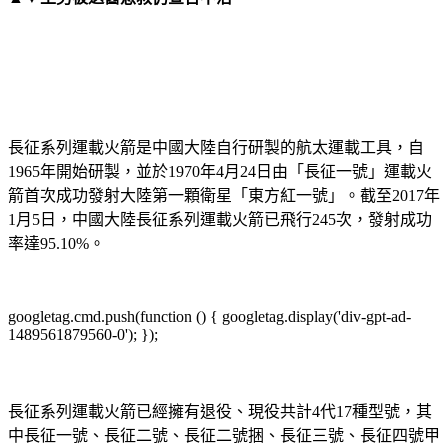
長征系列運載火箭是中國大陸自行研製的航太運載工具，自
1965年開始研製，並於1970年4月24日由「長征一號」運載火
箭首次成功發射大陸第一顆衛星「東方紅一號」。截至2017年
1月5日，中國大陸長征系列運載火箭已飛行245次，發射成功
率達95.10%。
googletag.cmd.push(function () { googletag.display('div-gpt-ad-
1489561879560-0'); });
長征系列運載火箭已經擁有退役、現役共計4代17種型號，其
中長征一號、長征二號、長征二號捆、長征三號、長征四號甲