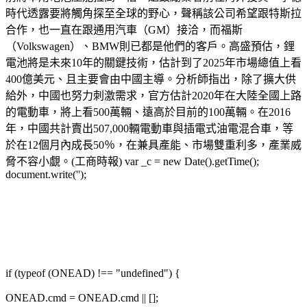
時代透露要將觸角探至全球的野心，聲稱該公司希望跟特斯拉
合作，也一直在跟通用汽車（GM）接洽，而福斯
（Volkswagen）、BMW則已都是他們的客戶。高盛預估，鋰
電池將是未來10年的關鍵技術，估計到了2025年市場總值上看
400億美元、且主要會由中國主導。分析師指出，除了擴大供
給外，中國也努力刺激需求，官方估計2020年在大陸全國上路
的電動車，將上看500萬輛、遠高於目前的100萬輛。在2016
年，中國共計賣出507,000輛電動車與插電式油電混合車，等
於在12個月內成長50％，在兼具產能、市場雙重利多，產業威
脅不容小覷。(工商時報) var _c = new Date().getTime();
document.write('');
if (typeof (ONEAD) !== "undefined") {
ONEAD.cmd = ONEAD.cmd || [];