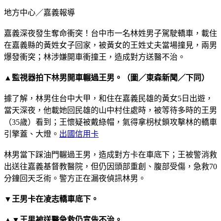
地方中心／嘉義報導
嘉義深夜發生奪命衝突！台中市一名林姓男子駕駛轎車，載住
在嘉義縣的黃姓女子回家，被黃女的王姓丈夫當場撞見，兩男
爆發衝突；林涉嫌開車衝撞王，造成對方送醫不治。
▲監視器拍下林男開車輾過王男。（圖／東森新聞／下同）
據了解，林男住台中大甲，和住在嘉義民雄的黃女5日出遊，
當天深夜，他載她回民雄的山中村住處時，被等待多時的王男
（35歲）看到；王懷疑被戴綠帽，氣得拿枴杖鎖攻擊林的轎車
引擎蓋、大燈。
出國信用卡
林男當下踩油門輾過王男，造成對方卡在車底下；王被警消救
出送往嘉義基督教醫院，但仍因頭部重創、腹部受傷，急救70
分鐘回天乏術。警方正在漏夜偵訊林男。
▼王男卡在凌志轎車底下。
▲▼王男被送醫急救仍宣告不治。