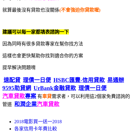
就算最後沒有貸款也沒關係
(不會強迫你貸款喔)
建議可以每一家都填表諮詢一下
因為同時有很多貸款專家在幫你找方法
這樣也會更快幫助你找到適合你的方案
提早解決問題唷
速配貸
理債一日便
HSBC匯豐-信用貸款
易通辦
9595助貸網
UrBank金融貸款
理債一日便
汽車貸款
專案
有
車貸
需求者，可以利用這2個家免費諮詢的
和潤企業
汽車貸款
管道
2018電影買一送一2018
各家信用卡年費比較